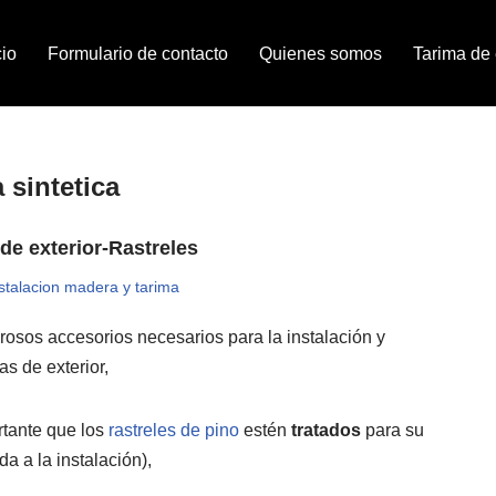
cio
Formulario de contacto
Quienes somos
Tarima de e
 sintetica
de exterior-Rastreles
stalacion madera y tarima
sos accesorios necesarios para la instalación y
as de exterior,
rtante que los
rastreles de pino
estén
tratados
para su
a a la instalación),