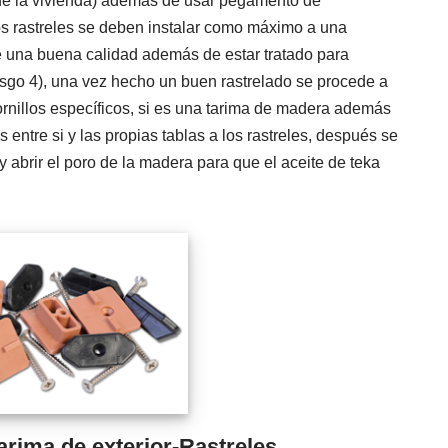
de la vivienda) además de usar pegamento de
los rastreles se deben instalar como máximo a una
de una buena calidad además de estar tratado para
iesgo 4), una vez hecho un buen rastrelado se procede a
tornillos específicos, si es una tarima de madera además
 entre si y las propias tablas a los rastreles, después se
 y abrir el poro de la madera para que el aceite de teka
arima de exterior-Rastreles