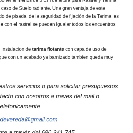
sponer al menos de 5 Cm de altura para Rastrel y Tarima.
n caso de Suelo radiante. Una gran ventaja de este
o de pisada, de la seguridad de fijación de la Tarima, es
ue con el rastrel se pueden igualar todos los encuentros
 instalacion de
tarima flotante
con capa de uso de
 que con un acabado ya barnizado tambien queda muy
stros servicios o para solicitar presupuestos
acto con nosotros a traves del mail o
telefonicamente
odevereda@gmail.com
te a través del 680 341 745